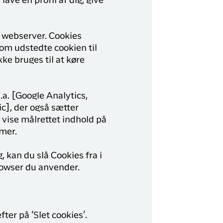
ave en profil af dig, give
y Profil
ilmeld dig gratis Club Timmisa og få en masse
n webserver. Cookies
ksklusive fordele. Læs mere om klubben
her.
om udstedte cookien til
e bruges til at køre
Tilmeld dig Club Timmisa
a. [Google Analytics,
c], der også sætter
 vise målrettet indhold på
mer.
, kan du slå Cookies fra i
rowser du anvender.
fter på ‘Slet cookies’.