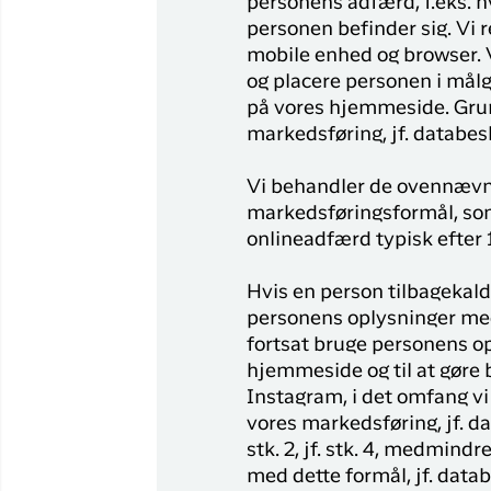
personens adfærd, f.eks. hv
personen befinder sig. Vi
mobile enhed og browser. V
og placere personen i målg
på vores hjemmeside. Grund
markedsføring, jf. databesky
Vi behandler de ovennævnt
markedsføringsformål, som
onlineadfærd typisk efter 1
Hvis en person tilbagekald
personens oplysninger med
fortsat bruge personens op
hjemmeside og til at gøre
Instagram, i det omfang vi 
vores markedsføring, jf. da
stk. 2, jf. stk. 4, medmind
med dette formål, jf. datab