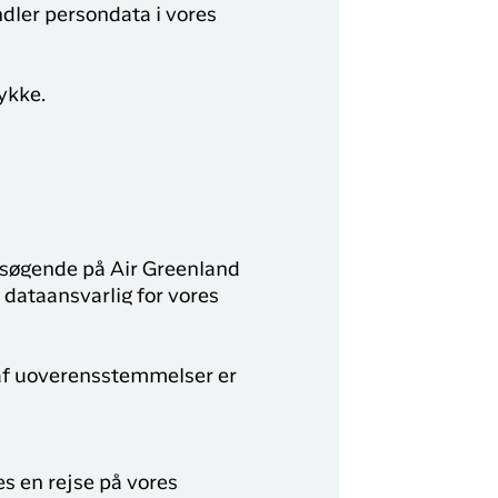
dler persondata i vores
ykke.
esøgende på Air Greenland
dataansvarlig for vores
 af uoverensstemmelser er
es en rejse på vores