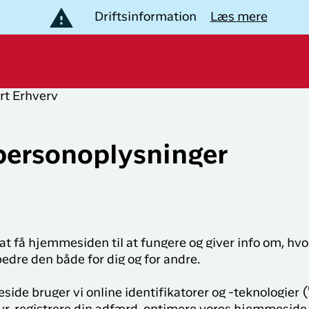
Driftsinformation
Læs mere
rt
Erhverv
B
lev Grønland
opulære
Populære
uter
lande
personoplysninger
estinationer
Nuuk til
Flyrejser til
akkerejser
København
Danmark
plevelser i Grønland
København til
Flyrejser til
Bliv medlem af
Ilulissat
Grønland
at få hjemmesiden til at fungere og giver info om, hv
LIK
Club Timmisa!
edre den både for dig og for andre.
København til
Flyrejser til
otel og overnatning
Med et medlemskab i
Kangerlussuaq
Storbritannien
ide bruger vi online identifikatorer og -teknologier ("
Club Timmisa har du altid
al den information du har