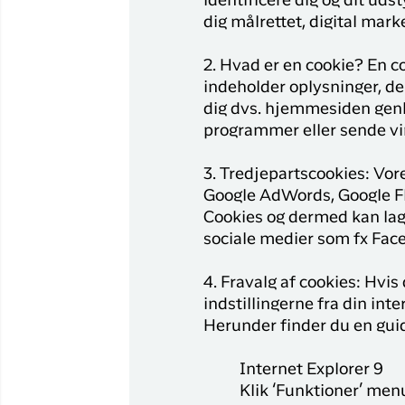
identificere dig og dit uds
Flyrejser til
dig målrettet, digital mark
Qaqortoq
Flyrejser til
2. Hvad er en cookie? En c
Kangerlussuaq
indeholder oplysninger, d
dig dvs. hjemmesiden genke
programmer eller sende vir
3. Tredjepartscookies: Vor
Google AdWords, Google Fl
Cookies og dermed kan lagr
sociale medier som fx Fac
4. Fravalg af cookies: Hvis
indstillingerne fra din in
Herunder finder du en gui
Internet Explorer 9
Klik ‘Funktioner’ menue