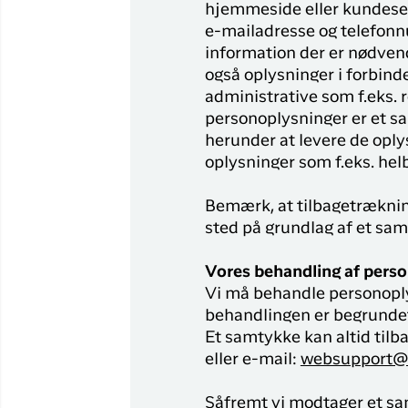
hjemmeside eller kundese
e-mailadresse og telefonn
information der er nødvend
også oplysninger i forbind
administrative som f.eks.
personoplysninger er et sa
herunder at levere de oply
oplysninger som f.eks. hel
Bemærk, at tilbagetræknin
sted på grundlag af et sam
Vores behandling af perso
Vi må behandle personoply
behandlingen er begrundet i 
Et samtykke kan altid tilb
eller e-mail:
websupport@a
Såfremt vi modtager et sam