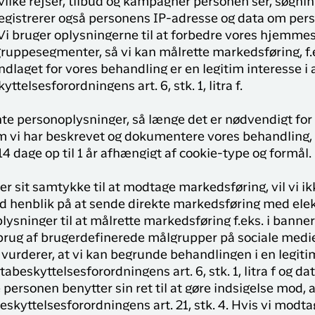
ilke rejser, tilbud og kampagner personen ser, søgning
 registrerer også personens IP-adresse og data om pe
i bruger oplysningerne til at forbedre vores hjemmeside
ruppesegmenter, så vi kan målrette markedsføring, f.
laget for vores behandling er en legitim interesse i 
ttelsesforordningens art. 6, stk. 1, litra f.
e personoplysninger, så længe det er nødvendigt for 
 vi har beskrevet og dokumentere vores behandling, 
4 dage op til 1 år afhængigt af cookie-type og formål.
er sit samtykke til at modtage markedsføring, vil vi 
 henblik på at sende direkte markedsføring med elekt
lysninger til at målrette markedsføring f.eks. i banne
 brug af brugerdefinerede målgrupper på sociale medi
vurderer, at vi kan begrunde behandlingen i en legitim
tabeskyttelsesforordningens art. 6, stk. 1, litra f og d
re personen benytter sin ret til at gøre indsigelse mod
eskyttelsesforordningens art. 21, stk. 4. Hvis vi modta