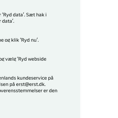
 ‘Ryd data’. Sæt hak i
 data’.
e og klik ‘Ryd nu’.
n og vælg ‘Ryd webside
reenlands kundeservice på
lsen på erst@erst.dk.
 uoverensstemmelser er den