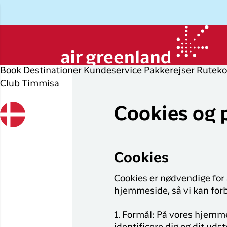
Book
Destinationer
Kundeservice
Pakkerejser
Ruteko
Club Timmisa
Planlæg din rejse
Udforsk
Populære
Op
P
byer
r
Cookies og 
Book flybillet
Øvrige
D
destinationer
Flyrejser til
Check-in
P
Nuuk
Alle
Cookies
Min booking
O
destinationer
Flyrejser til
København
Cookies er nødvendige for 
Flytider
I
Tilbud
hjemmeside, så vi kan forb
Flyrejser til
Erhvervsrejsende
H
Ilulissat
1. Formål: På vores hjemmes