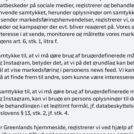
atbeskeder på sociale medier, registrerer og behandler
 anvende samtykket, herunder oplysninger om samtyk
i sender markedsføringshenvendelser, registrerer vi, 
heder og kampagner der evt. bliver reageret på. Vores
teresse i at sende, monitorere og målrette vores marke
s art. 6, stk. 1, litra f.
amtykke til, at vi må gøre brug af brugerdefinerede m
 Instagram, betyder det, at vi på det grundlag kan b
l at vise markedsføring i personens news feed. Vi ka
 at finde frem til andre, som kunne være interessered
samtykke til, at vi må gøre brug af brugerdefinerede 
Instagram, kan vi bruge en persons oplysninger til de
e behandlingen i et legitimt formål, jf. databeskyttels
lovens § 13, stk. 2, jf. stk. 4.
r Greenlands hjemmeside, registrerer vi ved hjælp af