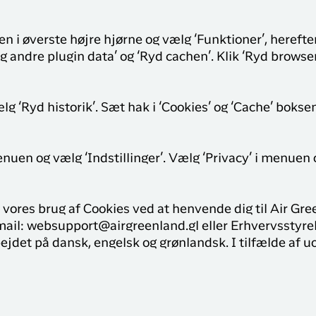
 i øverste højre hjørne og vælg ‘Funktioner’, herefter
g andre plugin data’ og ‘Ryd cachen’. Klik ‘Ryd browser
ælg ‘Ryd historik’. Sæt hak i ‘Cookies’ og ‘Cache’ boksen
menuen og vælg ‘Indstillinger’. Vælg ‘Privacy’ i menue
r vores brug af Cookies ved at henvende dig til Air G
 e-mail: websupport@airgreenland.gl eller Erhvervsstyre
ejdet på dansk, engelsk og grønlandsk. I tilfælde af