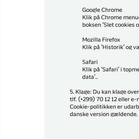
Google Chrome
Klik på Chrome menuen
boksen ‘Slet cookies o
Mozilla Firefox
Klik på ‘Historik’ og v
Safari
Klik på ‘Safari’ i top
data’..
5. Klage: Du kan klage ove
tlf. (+299) 70 12 12 eller
Cookie-politikken er udarb
danske version gældende.