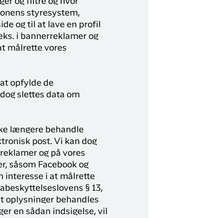
er og filtre og hvor
rsonens styresystem,
 og til at lave en profil
eks. i bannerreklamer og
at målrette vores
at opfylde de
dog slettes data om
ikke længere behandle
ronisk post. Vi kan dog
rreklamer og på vores
er, såsom Facebook og
 interesse i at målrette
atabeskyttelseslovens § 13,
, at oplysninger behandles
ger en sådan indsigelse, vil