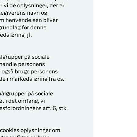
 vi de oplysninger, der er
kegiverens navn og
om henvendelsen bliver
 grundlag for denne
dsføring, jf.
ålgrupper på sociale
ehandle personens
n også bruge personens
e i markedsføring fra os.
målgrupper på sociale
t i det omfang, vi
esforordningens art. 6, stk.
 cookies oplysninger om