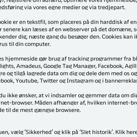
tyr, registrere din adfærd, optimere vores hjemmeside, l
Sisimiut til
brug for på din rejse med
edsføring via vores egne medier og via tredjepart.
N
København
Air Greenland. Med real-
T
time opdateringer,
København til
ookie er en tekstfil, som placeres på din harddisk af e
e
mulighed for at checke
Qaqortoq
er senere kan læses af en webserver på det domæne, s
ind og dit boardingkort
nder dig, næste gang du besøger den. Cookies kan ikk
direkte i app’en, har du alt
us til din computer.
du skal bruge før, under
og efter rejsen
es hjemmeside gør brug af tracking programmer fra bl.
ights, Amadeus, Google Tag Manager, Facebook, Agilli
e og tilgå lagrede data om dig og dele dem med os og
ebook, Youtube, Twitter og Instagram og i bannerrekla
 du ikke ønsker, at vi indsamler og gemmer data om dig
ternet-browser. Måden afhænger af, hvilken internet-b
de til de mest gængse browsere.
n, vælg ‘Sikkerhed’ og klik på ‘Slet historik’. Klik here