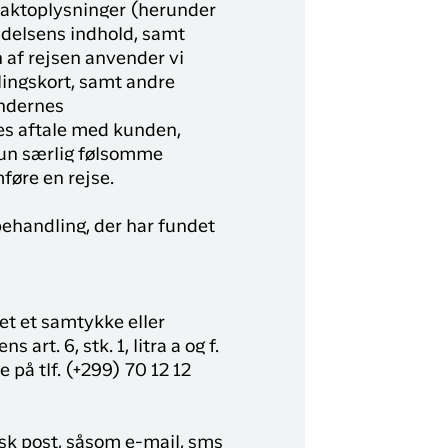
taktoplysninger (herunder
delsens indhold, samt
 af rejsen anvender vi
alingskort, samt andre
undernes
res aftale med kunden,
 kun særlig følsomme
føre en rejse.
ehandling, der har fundet
et et samtykke eller
rt. 6, stk. 1, litra a og f.
på tlf. (+299) 70 12 12
isk post, såsom e-mail, sms