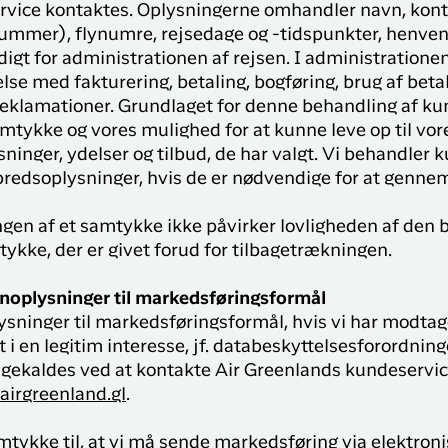
rvice kontaktes. Oplysningerne omhandler navn, kon
ummer), flynumre, rejsedage og -tidspunkter, henven
igt for administrationen af rejsen. I administrationen
else med fakturering, betaling, bogføring, brug af bet
 reklamationer. Grundlaget for denne behandling af k
mtykke og vores mulighed for at kunne leve op til vo
sninger, ydelser og tilbud, de har valgt. Vi behandler
bredsoplysninger, hvis de er nødvendige for at gennem
gen af et samtykke ikke påvirker lovligheden af den b
tykke, der er givet forud for tilbagetrækningen.
noplysninger til markedsføringsformål
sninger til markedsføringsformål, hvis vi har modtag
en legitim interesse, jf. databeskyttelsesforordningens a
agekaldes ved at kontakte Air Greenlands kundeservice 
irgreenland.gl
.
tykke til, at vi må sende markedsføring via elektron