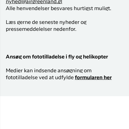
Flyrejser til
nyhed@airgreenland.gl
overnatnin
Qaqortoq
Alle henvendelser besvares hurtigst muligt.
Har du glemt din adgangskode?
Flyrejser til
Læs gerne de seneste nyheder og
Kangerlussua
pressemeddelelser nedenfor.
Ny Profil
Tilmeld dig gratis Club Timmisa og få en
masse eksklusive fordele. Læs mere om
klubben
her.
Ansøg om fototilladelse i fly og helikopter
Tilmeld dig Club Timmisa
Medier kan indsende ansøgning om
fototilladelse ved at udfylde
formularen her