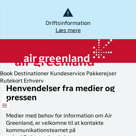
Dansk
Driftsinformation
Læs mere
Log ud
Kalaallisut
Planlæg din
Udforsk
Populære
Oplev
rejse
byer
Grønland
Øvrige
Book
Destinationer
Kundeservice
Pakkerejser
Brug din e-mail adresse
Book flybillet
destinationer
Flyrejser til
Destinatio
Rutekort
Erhverv
Nuuk
Henvendelser fra medier og
Check-in
Alle
Pakkerejse
pressen
destinationer
Flyrejser til
Min booking
Oplevelser 
København
Tilbud
Grønland
Flytider
Medier med behov for information om Air
Flyrejser til
ILIK
Greenland, er velkomne til at kontakte
Ilulissat
Erhvervsrejsende
kommunikationsteamet på
Log på
Hotel og