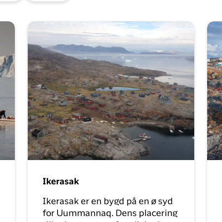
Sisimiut til
brug for på din rejse med
N
København
Air Greenland. Med real-
T
time opdateringer,
København til
e
mulighed for at checke
Qaqortoq
ind og dit boardingkort
direkte i app’en, har du alt
du skal bruge før, under
og efter rejsen
Ikerasak
Ikerasak er en bygd på en ø syd
for Uummannaq. Dens placering