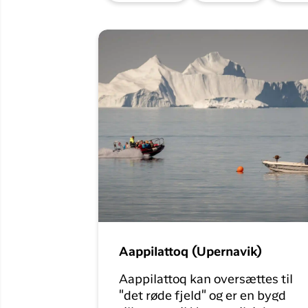
Flyrejser til
Qaqortoq
Flyrejser til
Kangerlussuaq
Aappilattoq (Upernavik)
Aappilattoq kan oversættes til
"det røde fjeld" og er en bygd