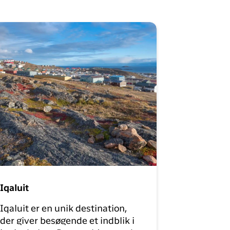
y Profil
ilmeld dig gratis Club Timmisa og få en masse
ksklusive fordele. Læs mere om klubben
her.
Tilmeld dig Club Timmisa
Iqaluit
Iqaluit er en unik destination,
der giver besøgende et indblik i