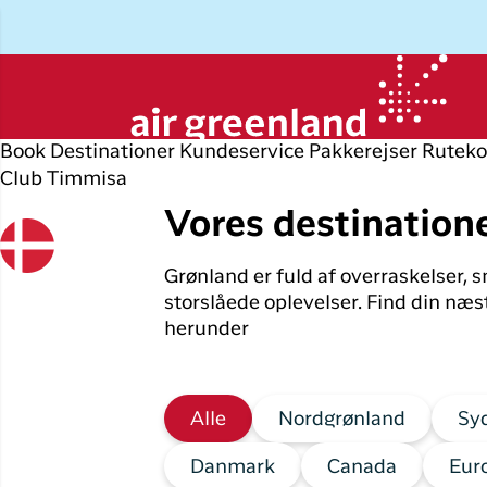
Book
Destinationer
Kundeservice
Pakkerejser
Ruteko
Club Timmisa
Planlæg din rejse
Udforsk
Populære
Op
P
byer
r
Vores destination
Book flybillet
Øvrige
D
Grønland er fuld af overraskelser,
destinationer
Flyrejser til
Check-in
P
storslåede oplevelser. Find din n
Nuuk
Alle
herunder
Min booking
O
destinationer
Flyrejser til
København
Flytider
I
Tilbud
Alle
Nordgrønland
Sy
Flyrejser til
Erhvervsrejsende
H
Ilulissat
Danmark
Canada
Eur