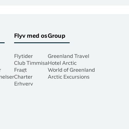
Flyv med os
Group
Flytider
Greenland Travel
Club Timmisa
Hotel Arctic
r
Fragt
World of Greenland
nelser
Charter
Arctic Excursions
Erhverv