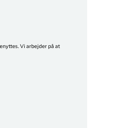
y Profil
ilmeld dig gratis Club Timmisa og få en masse
ksklusive fordele. Læs mere om klubben
her.
Tilmeld dig Club Timmisa
enyttes. Vi arbejder på at