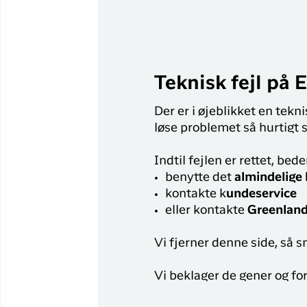
Flyrejser til
Qaqortoq
Flyrejser til
Kangerlussuaq
Teknisk fejl på 
Der er i øjeblikket en tekn
løse problemet så hurtigt 
Indtil fejlen er rettet, bede
benytte det
almindelige
kontakte k
undeservice
eller kontakte
Greenland
Vi fjerner denne side, så s
Vi beklager de gener og fo