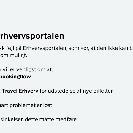
Sisimiut til
brug for på din rejse med
N
København
Air Greenland. Med real-
T
time opdateringer,
København til
e
mulighed for at checke
Qaqortoq
ind og dit boardingkort
Erhvervsportalen
direkte i app’en, har du alt
du skal bruge før, under
isk fejl på Erhvervsportalen, som gør, at den ikke kan b
og efter rejsen
som muligt.
r vi jer venligst om at:
 bookingflow
 Travel Erhverv
for udstedelse af nye billetter
nart problemet er løst.
rsinkelser, dette måtte medføre.