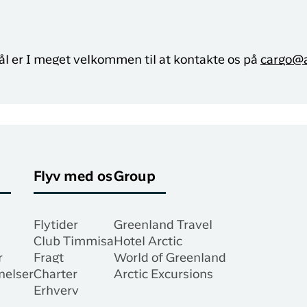
mål er I meget velkommen til at kontakte os på
cargo@a
Flyv med os
Group
Flytider
Greenland Travel
Club Timmisa
Hotel Arctic
r
Fragt
World of Greenland
nelser
Charter
Arctic Excursions
Erhverv