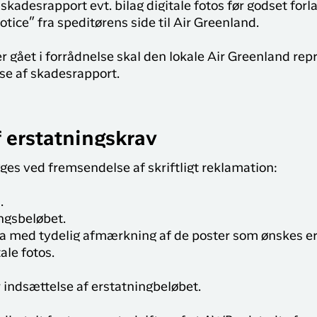
Sisimiut til
skadesrapport evt. bilag digitale fotos før godset forl
brug for på din rejse med
N
København
ice” fra speditørens side til Air Greenland.
Air Greenland. Med real-
T
time opdateringer,
København til
er gået i forrådnelse skal den lokale Air Greenland rep
e
mulighed for at checke
Qaqortoq
ind og dit boardingkort
se af skadesrapport.
direkte i app’en, har du alt
du skal bruge før, under
og efter rejsen
 erstatningskrav
ges ved fremsendelse af skriftligt reklamation:
.
ingsbeløbet.
ra med tydelig afmærkning af de poster som ønskes er
le fotos.
r indsættelse af erstatningbeløbet.