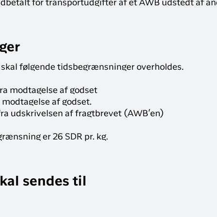
udbetalt for transportudgifter af et AWB udstedt af an
ger
en skal følgende tidsbegrænsninger overholdes.
fra modtagelse af godset
a modtagelse af godset.
fra udskrivelsen af fragtbrevet (AWB’en)
rænsning er 26 SDR pr. kg.
al sendes til