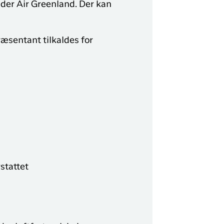
ader Air Greenland. Der kan
y Profil
ilmeld dig gratis Club Timmisa og få en masse
ræsentant tilkaldes for
ksklusive fordele. Læs mere om klubben
her.
Tilmeld dig Club Timmisa
stattet