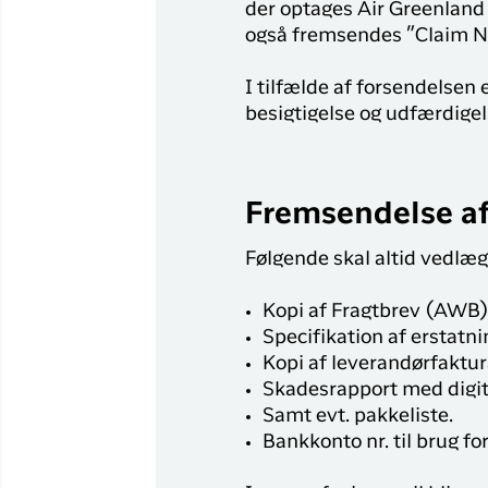
Flyrejser til
der optages Air Greenland 
Qaqortoq
også fremsendes ”Claim Not
Flyrejser til
I tilfælde af forsendelsen 
Kangerlussuaq
besigtigelse og udfærdigel
Fremsendelse af
Følgende skal altid vedlæg
Kopi af Fragtbrev (AWB)
Specifikation af erstatn
Kopi af leverandørfaktu
Skadesrapport med digita
Samt evt. pakkeliste.
Bankkonto nr. til brug fo