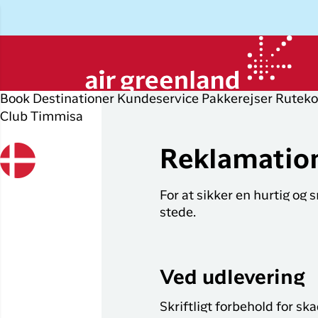
Book
Destinationer
Kundeservice
Pakkerejser
Ruteko
Club Timmisa
Planlæg din rejse
Udforsk
Populære
Op
P
byer
r
Reklamatio
Book flybillet
Øvrige
D
destinationer
Flyrejser til
For at sikker en hurtig og
Check-in
P
Nuuk
stede.
Alle
Min booking
O
destinationer
Flyrejser til
København
Flytider
I
Tilbud
Ved udlevering
Flyrejser til
Erhvervsrejsende
H
Ilulissat
Skriftligt forbehold for sk