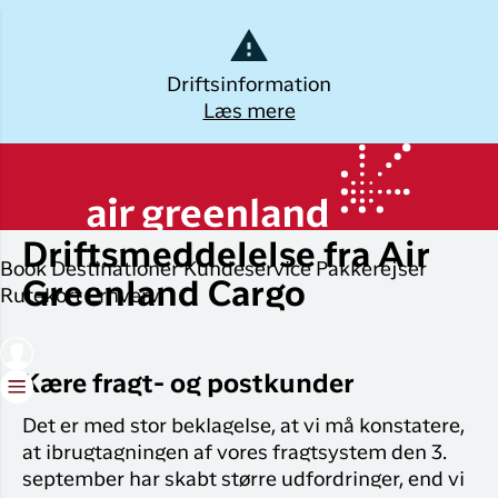
Dansk
Driftsinformation
Læs mere
Log ud
Kalaallisut
mandag den 6. oktober 2025
Planlæg din
Udforsk
Populære
Oplev
rejse
byer
Grønland
Driftsmeddelelse fra Air
Øvrige
Book
Destinationer
Kundeservice
Pakkerejser
Brug din e-mail adresse
Book flybillet
destinationer
Flyrejser til
Destinatio
Greenland Cargo
Rutekort
Erhverv
Nuuk
Check-in
Alle
Pakkerejse
destinationer
Flyrejser til
Min booking
Oplevelser 
Kære fragt- og postkunder
København
Tilbud
Grønland
Flytider
Det er med stor beklagelse, at vi må konstatere,
Flyrejser til
ILIK
at ibrugtagningen af vores fragtsystem den 3.
Ilulissat
Erhvervsrejsende
september har skabt større udfordringer, end vi
Log på
Hotel og