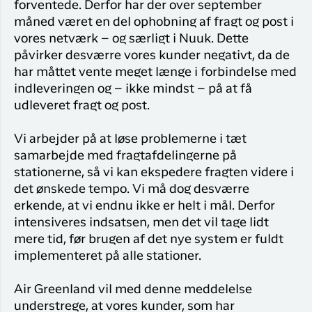
Flyrejser til
forventede. Derfor har der over september
overnatnin
Qaqortoq
måned været en del ophobning af fragt og post i
Har du glemt din adgangskode?
vores netværk – og særligt i Nuuk. Dette
Flyrejser til
påvirker desværre vores kunder negativt, da de
Kangerlussua
har måttet vente meget længe i forbindelse med
Ny Profil
indleveringen og – ikke mindst – på at få
Tilmeld dig gratis Club Timmisa og få en
udleveret fragt og post.
masse eksklusive fordele. Læs mere om
klubben
her.
Vi arbejder på at løse problemerne i tæt
samarbejde med fragtafdelingerne på
Tilmeld dig Club Timmisa
stationerne, så vi kan ekspedere fragten videre i
det ønskede tempo. Vi må dog desværre
erkende, at vi endnu ikke er helt i mål. Derfor
intensiveres indsatsen, men det vil tage lidt
mere tid, før brugen af det nye system er fuldt
implementeret på alle stationer.
Air Greenland vil med denne meddelelse
understrege, at vores kunder, som har