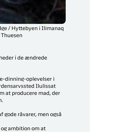
dge / Hyttebyen i Ilimanaq
v Thuesen
gheder i de ændrede
ine-dinning-oplevelser i
densarvssted Ilulissat
 om at producere mad, der
n.
 af gode råvarer, men også
b og ambition om at