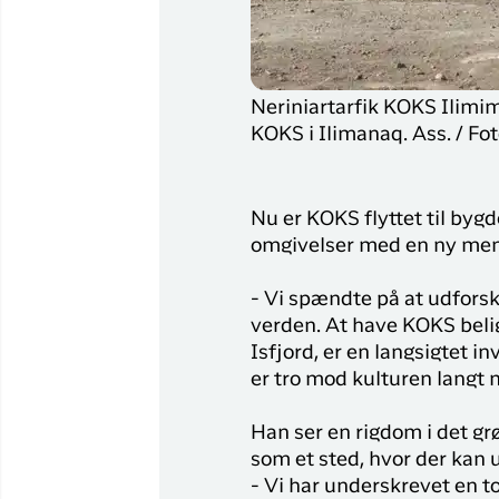
Neriniartarfik KOKS Ilimi
KOKS i Ilimanaq. Ass. / Fot
Nu er KOKS flyttet til by
omgivelser med en ny me
- Vi spændte på at udforske
verden. At have KOKS beli
Isfjord, er en langsigtet i
er tro mod kulturen langt 
Han ser en rigdom i det gr
som et sted, hvor der kan
- Vi har underskrevet en t