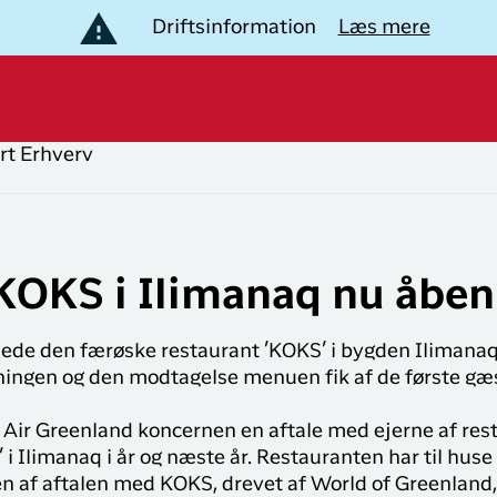
Driftsinformation
Læs mere
rt
Erhverv
B
lev Grønland
opulære
Populære
uter
lande
estinationer
KOKS i Ilimanaq nu åben
Nuuk til
Flyrejser til
akkerejser
København
Danmark
åbnede den færøske restaurant ’KOKS’ i bygden Ilimana
plevelser i Grønland
København til
Flyrejser til
Bliv medlem af
ningen og den modtagelse menuen fik af de første gæs
Ilulissat
Grønland
LIK
Club Timmisa!
k Air Greenland koncernen en aftale med ejerne af re
København til
Flyrejser til
otel og overnatning
Med et medlemskab i
i Ilimanaq i år og næste år. Restauranten har til huse 
Kangerlussuaq
Storbritannien
Club Timmisa har du altid
sen af aftalen med KOKS, drevet af World of Greenland,
al den information du har