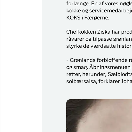
forlænge. En af vores nøg
kokke og servicemedarbejde
KOKS i Færøerne.
Chefkokken Ziska har prod
råvarer og tilpasse grønla
styrke de værdsatte histori
- Grønlands forbløffende rå
og smag. Åbningsmenuen er
retter, herunder; Sælblodt
solbærsalsa, forklarer Joh