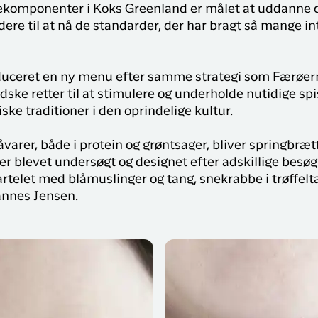
lekomponenter i Koks Greenland er målet at uddanne
re til at nå de standarder, der har bragt så mange in
uceret en ny menu efter samme strategi som Færøern
ndske retter til at stimulere og underholde nutidige s
ske traditioner i den oprindelige kultur.
varer, både i protein og grøntsager, bliver springbrætt
 blevet undersøgt og designet efter adskillige besøg
artelet med blåmuslinger og tang, snekrabbe i trøffe
annes Jensen.