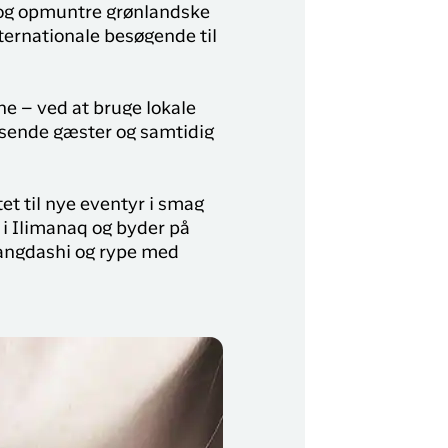
 og opmuntre grønlandske
ternationale besøgende til
e – ved at bruge lokale
pisende gæster og samtidig
et til nye eventyr i smag
 i Ilimanaq og byder på
ltangdashi og rype med