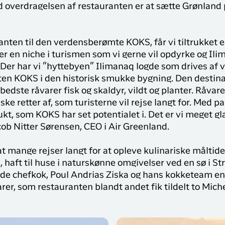
Sisimiut til
d overdragelsen af restauranten er at sætte Grønland 
brug for på din rejse med
N
København
Air Greenland. Med real-
T
time opdateringer,
København til
e
mulighed for at checke
anten til den verdensberømte KOKS, får vi tiltrukket 
Qaqortoq
ind og dit boardingkort
r en niche i turismen som vi gerne vil opdyrke og Ili
direkte i app’en, har du alt
i. Der har vi ”hyttebyen” Ilimanaq logde som drives af 
du skal bruge før, under
ten KOKS i den historisk smukke bygning. Den desti
og efter rejsen
edste råvarer fisk og skaldyr, vildt og planter. Råvar
ske retter af, som turisterne vil rejse langt for. Med 
ukt, som KOKS har set potentialet i. Det er vi meget gl
cob Nitter Sørensen, CEO i Air Greenland.
t mange rejser langt for at opleve kulinariske måltid
u, haft til huse i naturskønne omgivelser ved en sø i S
de chefkok, Poul Andrias Ziska og hans kokketeam en
arer, som restauranten blandt andet fik tildelt to Miche