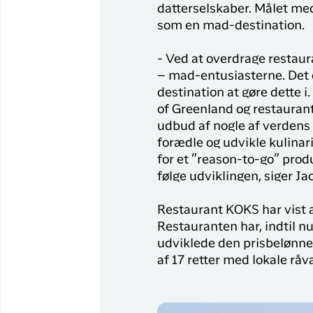
Flyrejser til
datterselskaber. Målet me
Qaqortoq
som en mad-destination.
Flyrejser til
- Ved at overdrage restaur
Kangerlussuaq
– mad-entusiasterne. Det e
destination at gøre dette 
of Greenland og restauran
udbud af nogle af verdens b
forædle og udvikle kulinari
for et ”reason-to-go” prod
følge udviklingen, siger Ja
Restaurant KOKS har vist a
Restauranten har, indtil n
udviklede den prisbelønne
af 17 retter med lokale råv