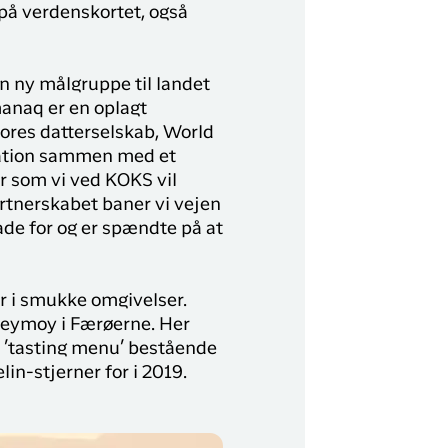
på verdenskortet, også
y Profil
ilmeld dig gratis Club Timmisa og få en masse
ksklusive fordele. Læs mere om klubben
her.
en ny målgruppe til landet
manaq er en oplagt
Tilmeld dig Club Timmisa
vores datterselskab, World
nation sammen med et
er som vi ved KOKS vil
partnerskabet baner vi vejen
ade for og er spændte på at
er i smukke omgivelser.
treymoy i Færøerne. Her
 ’tasting menu’ bestående
lin-stjerner for i 2019.