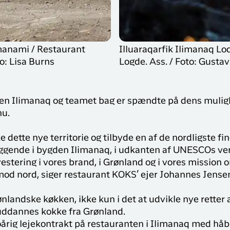
manami / Restaurant
Illuaraqarfik Ilimanaq Lo
o: Lisa Burns
Logde. Ass. / Foto: Gusta
gden Ilimanaq og teamet bag er spændte på dens muli
nu.
 dette nye territorie og tilbyde en af ​​de nordligste f
ggende i bygden Ilimanaq, i udkanten af ​​UNESCOs ver
nvestering i vores brand, i Grønland og i vores mission
mod nord, siger restaurant KOKS’ ejer Johannes Jense
ønlandske køkken, ikke kun i det at udvikle nye retter
 uddannes kokke fra Grønland.
oårig lejekontrakt på restauranten i Ilimanaq med hå