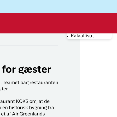
Dansk
Log ud
Kalaallisut
rug din e-mail adresse
 for gæster
q. Teamet bag restauranten
ter.
Log på
Byd på en
staurant KOKS om, at de
opgradering
i en historisk bygning fra
Har du glemt din adgangskode?
fra DKK 499
 et af Air Greenlands
DKK 499
Fra