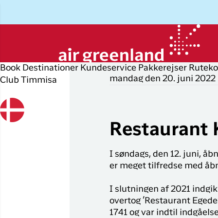
Book
Destinationer
Kundeservice
Pakkerejser
Ruteko
mandag den 20. juni 2022
Club Timmisa
Planlæg din rejse
Udforsk
Populære
Op
P
byer
r
Book flybillet
Øvrige
D
Restaurant 
destinationer
Flyrejser til
Check-in
P
Nuuk
Alle
I søndags, den 12. juni, 
Min booking
O
destinationer
Flyrejser til
er meget tilfredse med åb
København
Flytider
I
Tilbud
I slutningen af 2021 indgi
Flyrejser til
Erhvervsrejsende
H
overtog ’Restaurant Egede’ 
Ilulissat
1741 og var indtil indgåel