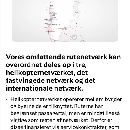
Flyrejser til
overnatnin
Qaqortoq
Har du glemt din adgangskode?
Flyrejser til
Kangerlussua
Ny Profil
Tilmeld dig gratis Club Timmisa og få en
masse eksklusive fordele. Læs mere om
klubben
her.
Vores omfattende rutenetværk kan
overordnet deles op i tre;
Tilmeld dig Club Timmisa
helikopternetværket, det
fastvingede netværk og det
internationale netværk.
Helikopternetværket opererer mellem bygder
og byerne de er tilknyttet. Ruterne har
begrænset passagertal, men er mindst ligeså
vigtige som resten af netværket. Derfor er
disse finansieret via servicekonktrakter, som