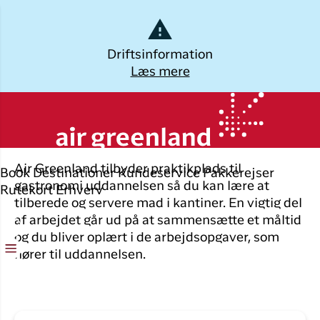
Dansk
Driftsinformation
Læs mere
Log ud
Gastronomi uddannelse
Kalaallisut
Planlæg din
Udforsk
Populære
Oplev
rejse
byer
Grønland
Øvrige
Air Greenland tilbyder praktikplads til
Book
Destinationer
Kundeservice
Pakkerejser
Brug din e-mail adresse
Book flybillet
destinationer
Flyrejser til
Destinatio
gastronomi uddannelsen så du kan lære at
Rutekort
Erhverv
Nuuk
tilberede og servere mad i kantiner. En vigtig del
Check-in
Alle
Pakkerejse
af arbejdet går ud på at sammensætte et måltid
destinationer
Flyrejser til
og du bliver oplært i de arbejdsopgaver, som
Min booking
Oplevelser 
København
hører til uddannelsen.
Tilbud
Grønland
Flytider
Flyrejser til
ILIK
Ilulissat
Erhvervsrejsende
Log på
Hotel og