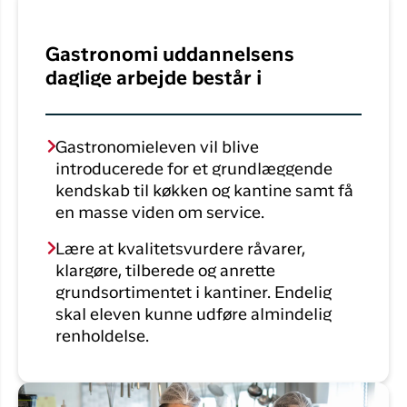
Flyrejser til
overnatnin
Qaqortoq
Har du glemt din adgangskode?
Gastronomi uddannelsens
Flyrejser til
daglige arbejde består i
Kangerlussua
Ny Profil
Tilmeld dig gratis Club Timmisa og få en
masse eksklusive fordele. Læs mere om
Gastronomieleven vil blive
klubben
her.
introducerede for et grundlæggende
kendskab til køkken og kantine samt få
Tilmeld dig Club Timmisa
en masse viden om service.
Lære at kvalitetsvurdere råvarer,
klargøre, tilberede og anrette
grundsortimentet i kantiner. Endelig
skal eleven kunne udføre almindelig
renholdelse.