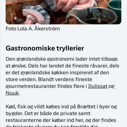
Flyrejser til
overnatnin
Qaqortoq
Har du glemt din adgangskode?
Flyrejser til
Kangerlussua
Foto Lola A. Åkerström
Ny Profil
Tilmeld dig gratis Club Timmisa og få en
masse eksklusive fordele. Læs mere om
Gastronomiske tryllerier
klubben
her.
Den grønlandske gastronomi lader intet tilbage
Tilmeld dig Club Timmisa
at ønske. Dels har landet de fineste råvarer, dels
er det grønlandske køkken inspireret af den
store verden. Blandt verdens fineste
gourmetrestauranter findes flere i
Ilulissat
og
Nuuk
.
Kød, fisk og vildt købes ind på Brættet i byer og
bygder. Det er både de private samt
restauranterne der køber ind her, og der findes