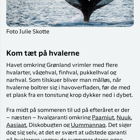
Flyrejser til
overnatnin
Qaqortoq
Har du glemt din adgangskode?
Flyrejser til
Kangerlussua
Foto Julie Skotte
Ny Profil
Tilmeld dig gratis Club Timmisa og få en
masse eksklusive fordele. Læs mere om
Kom tæt på hvalerne
klubben
her.
Havet omkring Grønland vrimler med flere
Tilmeld dig Club Timmisa
hvalarter, vågehval, finhval, pukkelhval og
narhval. Som tilskuer bliver man målløs, når
hvalerne boltrer sig i havoverfladen, før de med
et plask fra en tonstung krop dykker ned i dybet.
Fra midt på sommeren til ud på efteråret er der
– næsten – hvalgaranti omkring
Paamiut
,
Nuuk
,
Aasiaat
, Diskobugten og
Uummannaq
. Det siger
dog sig selv, at det er svært at udstede garanti