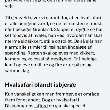
på hvalernes vegne; de svømmer deres egne
veje.
Til gengæld giver vi garanti for, at en hvalsafari
er alle pengene værd, og det er næsten et must,
når I besøger Grønland. Skipper er dygtig og har
set tonsvis af hvaler, han ved, hvordan han skal
nærme sig sikkert, stille og roligt. Og så slår han
alarm; alle stimler til rælingen åndeløse af
spænding. Resten skal opleves med kikkert,
kamera og kolossal tålmodighed. Er I heldige,
kan I opleve op til tre og fire arter på en og
samme dag.
Hvalsafari blandt isbjerge
Kun vanskeligt kan man fremhæve et område
frem for et andet. Dog er hvalsafari i
Diskobugtens
isfjord
en ganske speciel