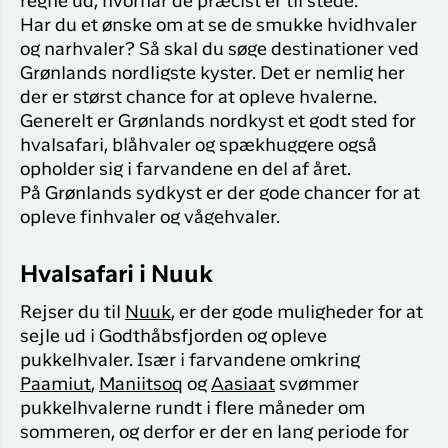
regne ud, hvornår de præcist er til stede.
Har du et ønske om at se de smukke hvidhvaler
og narhvaler? Så skal du søge destinationer ved
Grønlands nordligste kyster. Det er nemlig her
der er størst chance for at opleve hvalerne.
Generelt er Grønlands nordkyst et godt sted for
hvalsafari, blåhvaler og spækhuggere også
opholder sig i farvandene en del af året.
På Grønlands sydkyst er der gode chancer for at
opleve finhvaler og vågehvaler.
Hvalsafari i Nuuk
Rejser du til
Nuuk
, er der gode muligheder for at
sejle ud i Godthåbsfjorden og opleve
pukkelhvaler. Især i farvandene omkring
Paamiut
,
Maniitsoq
og
Aasiaat
svømmer
pukkelhvalerne rundt i flere måneder om
sommeren, og derfor er der en lang periode for