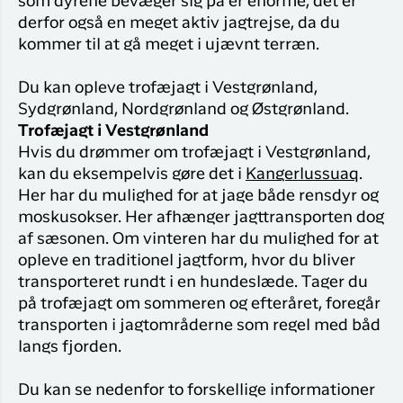
som dyrene bevæger sig på er enorme, det er
derfor også en meget aktiv jagtrejse, da du
kommer til at gå meget i ujævnt terræn.
Du kan opleve trofæjagt i Vestgrønland,
Sydgrønland, Nordgrønland og Østgrønland.
Trofæjagt i Vestgrønland
Hvis du drømmer om trofæjagt i Vestgrønland,
kan du eksempelvis gøre det i
Kangerlussuaq
.
Her har du mulighed for at jage både rensdyr og
moskusokser. Her afhænger jagttransporten dog
af sæsonen. Om vinteren har du mulighed for at
opleve en traditionel jagtform, hvor du bliver
transporteret rundt i en hundeslæde. Tager du
på trofæjagt om sommeren og efteråret, foregår
transporten i jagtområderne som regel med båd
langs fjorden.
Du kan se nedenfor to forskellige informationer