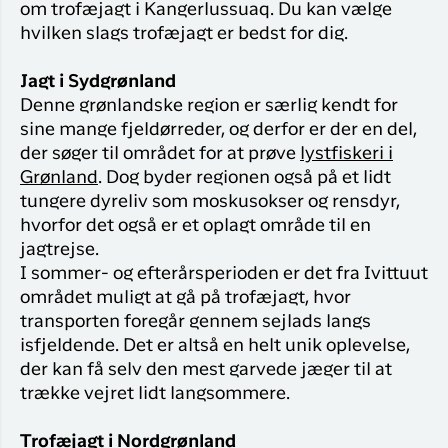
om trofæjagt i Kangerlussuaq. Du kan vælge
hvilken slags trofæjagt er bedst for dig.
Jagt i Sydgrønland
Denne grønlandske region er særlig kendt for
sine mange fjeldørreder, og derfor er der en del,
der søger til området for at prøve
lystfiskeri i
Grønland
. Dog byder regionen også på et lidt
tungere dyreliv som moskusokser og rensdyr,
hvorfor det også er et oplagt område til en
jagtrejse.
I sommer- og efterårsperioden er det fra Ivittuut
området muligt at gå på trofæjagt, hvor
transporten foregår gennem sejlads langs
isfjeldende. Det er altså en helt unik oplevelse,
der kan få selv den mest garvede jæger til at
trække vejret lidt langsommere.
Trofæjagt i Nordgrønland