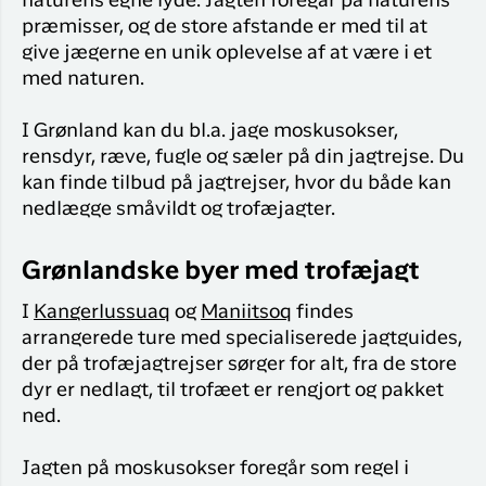
naturens egne lyde. Jagten foregår på naturens
præmisser, og de store afstande er med til at
give jægerne en unik oplevelse af at være i et
med naturen.
I Grønland kan du bl.a. jage moskusokser,
rensdyr, ræve, fugle og sæler på din jagtrejse. Du
kan finde tilbud på jagtrejser, hvor du både kan
nedlægge småvildt og trofæjagter.
Grønlandske byer med trofæjagt
I
Kangerlussuaq
og
Maniitsoq
findes
arrangerede ture med specialiserede jagtguides,
der på trofæjagtrejser sørger for alt, fra de store
dyr er nedlagt, til trofæet er rengjort og pakket
ned.
Jagten på moskusokser foregår som regel i