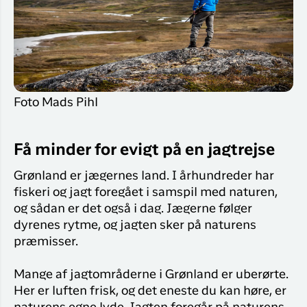
Flyrejser til
overnatnin
Qaqortoq
Har du glemt din adgangskode?
Flyrejser til
Kangerlussua
Ny Profil
Tilmeld dig gratis Club Timmisa og få en
Foto Mads Pihl
masse eksklusive fordele. Læs mere om
klubben
her.
Få minder for evigt på en jagtrejse
Tilmeld dig Club Timmisa
Grønland er jægernes land. I århundreder har
fiskeri og jagt foregået i samspil med naturen,
og sådan er det også i dag. Jægerne følger
dyrenes rytme, og jagten sker på naturens
præmisser.
Mange af jagtområderne i Grønland er uberørte.
Her er luften frisk, og det eneste du kan høre, er