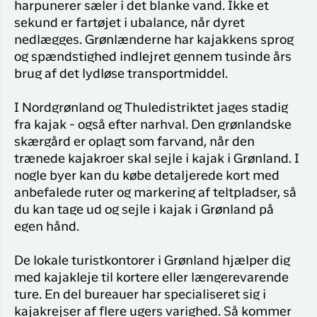
harpunerer sæler i det blanke vand. Ikke et
sekund er fartøjet i ubalance, når dyret
nedlægges. Grønlænderne har kajakkens sprog
og spændstighed indlejret gennem tusinde års
brug af det lydløse transportmiddel.
I Nordgrønland og Thuledistriktet jages stadig
fra kajak - også efter narhval. Den grønlandske
skærgård er oplagt som farvand, når den
trænede kajakroer skal sejle i kajak i Grønland. I
nogle byer kan du købe detaljerede kort med
anbefalede ruter og markering af teltpladser, så
du kan tage ud og sejle i kajak i Grønland på
egen hånd.
De lokale turistkontorer i Grønland hjælper dig
med kajakleje til kortere eller længerevarende
ture. En del bureauer har specialiseret sig i
kajakrejser af flere ugers varighed. Så kommer