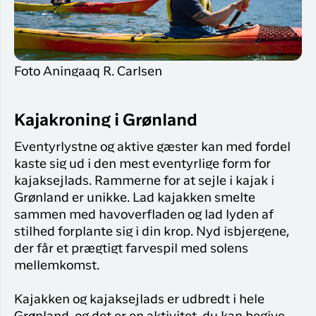
Flyrejser til
overnatnin
Qaqortoq
Har du glemt din adgangskode?
Flyrejser til
Kangerlussua
Foto Aningaaq R. Carlsen
Ny Profil
Tilmeld dig gratis Club Timmisa og få en
masse eksklusive fordele. Læs mere om
Kajakroning i Grønland
klubben
her.
Eventyrlystne og aktive gæster kan med fordel
Tilmeld dig Club Timmisa
kaste sig ud i den mest eventyrlige form for
kajaksejlads. Rammerne for at sejle i kajak i
Grønland er unikke. Lad kajakken smelte
sammen med havoverfladen og lad lyden af
stilhed forplante sig i din krop. Nyd isbjergene,
der får et prægtigt farvespil med solens
mellemkomst.
Kajakken og kajaksejlads er udbredt i hele