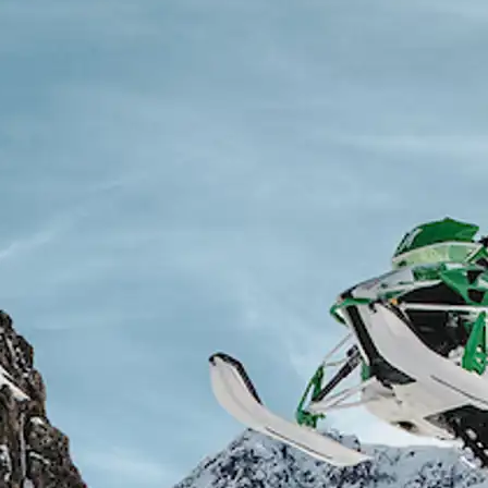
Sisimiut til
brug for på din rejse med
N
København
Air Greenland. Med real-
T
time opdateringer,
København til
e
mulighed for at checke
Qaqortoq
ind og dit boardingkort
direkte i app’en, har du alt
du skal bruge før, under
og efter rejsen