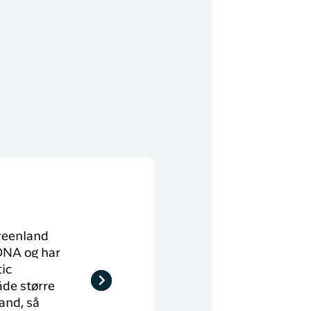
Greenland
 DNA og har
ic
åde større
and, så