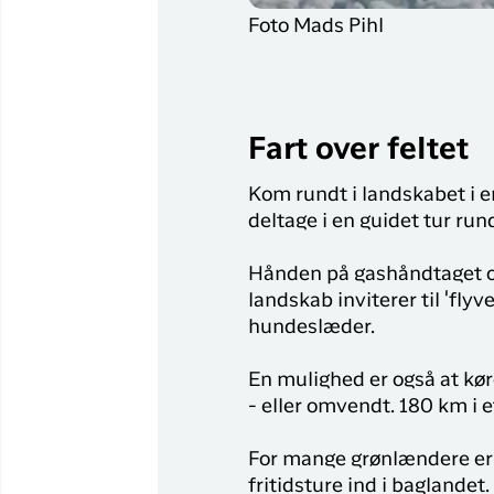
Foto Mads Pihl
Fart over feltet
Kom rundt i landskabet i en 
deltage i en guidet tur rund
Hånden på gashåndtaget og 
landskab inviterer til 'flyv
hundeslæder.
En mulighed er også at kør
- eller omvendt. 180 km i et
For mange grønlændere er 
fritidsture ind i baglande