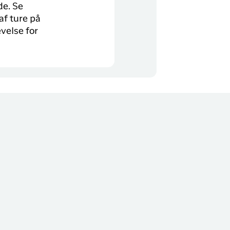
de. Se
af ture på
velse for