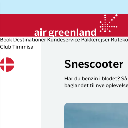
Book
Destinationer
Kundeservice
Pakkerejser
Ruteko
Club Timmisa
Planlæg din rejse
Udforsk
Populære
Op
P
byer
r
Snescooter
Book flybillet
Øvrige
D
destinationer
Flyrejser til
Har du benzin i blodet? S
Check-in
P
Nuuk
baglandet til nye oplevelse
Alle
Min booking
O
destinationer
Flyrejser til
København
Flytider
I
Tilbud
Flyrejser til
Erhvervsrejsende
H
Ilulissat