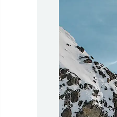
Flyrejser til
Qaqortoq
Flyrejser til
Kangerlussuaq