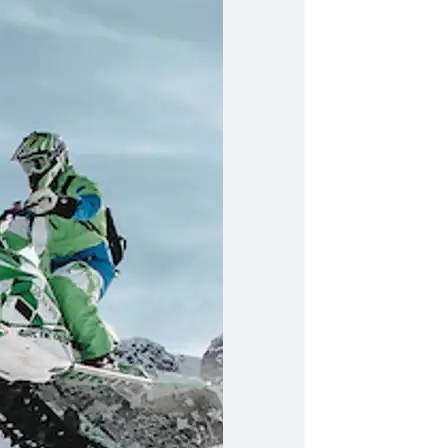
y Profil
ilmeld dig gratis Club Timmisa og få en masse
ksklusive fordele. Læs mere om klubben
her.
Tilmeld dig Club Timmisa